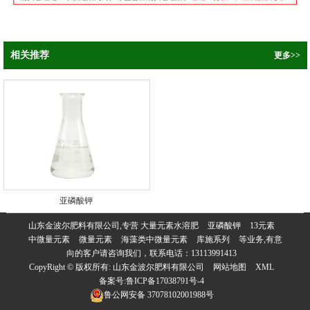
相关推荐
更多>>
亚磷酸钾
山东金波尔肥料有限公司,专营
大量元素水溶肥
亚磷酸钾
13元素
中微量元素
微量元素
海藻类中微量元素
库施系列
等业务,有意
向的客户请咨询我们，联系电话：
13113991413
CopyRight © 版权所有:
山东金波尔肥料有限公司
网站地图
XML
备案号:
鲁ICP备17038791号-4
鲁公网安备
37078102001988号