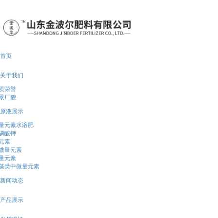
13113991413
首页
关于我们
质荣誉
景厂貌
原液展示
量元素水溶肥
磷酸钾
3元素
微量元素
量元素
藻类中微量元素
新闻动态
产品展示