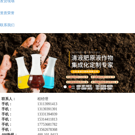
发货现场
资质荣誉
联系我们
联系人：
程经理
手机：
13113991413
手机：
13139391391
手机：
13331394939
手机：
15314411813
手机：
17753681782
手机：
13562678368
400热线：
400-101-9413